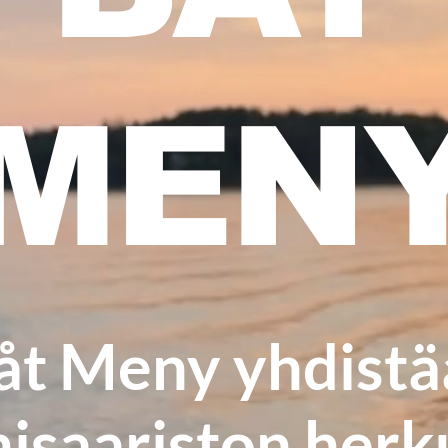
MEN
åt Meny yhdistä
hisaariston herk