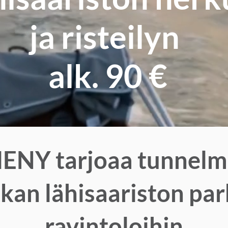
ja risteilyn
alk. 90 €
MENY
tarjoaa tunnelm
kan lähisaariston par
ravintoloihin