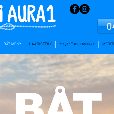
0
BÅT MENY
HÄÄRISTEILY
Meyer Turku telakka
MERI
BÅT