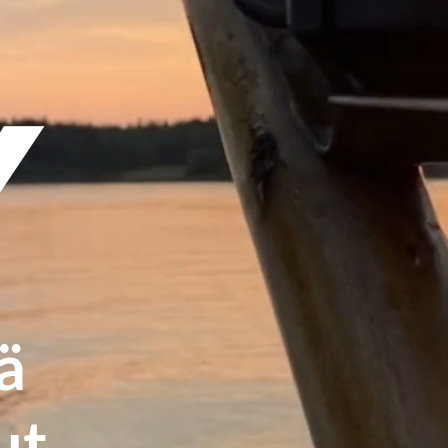
Y
ä
ut