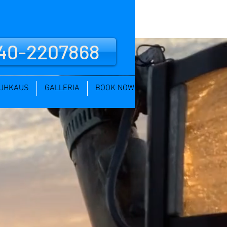
40-2207868
TUHKAUS
GALLERIA
BOOK NOW