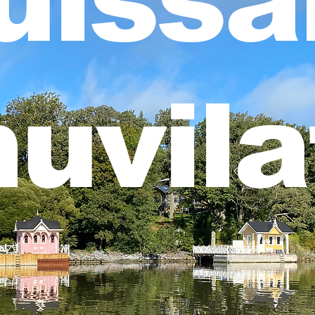
uissa
huvila