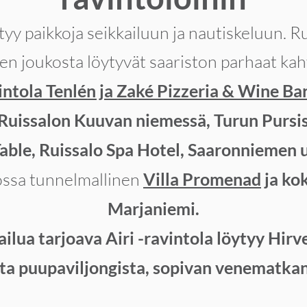
tyy paikkoja seikkailuun ja nautiskeluun. 
n joukosta löytyvät saariston parhaat kahv
intola Tenlén ja Zaké Pizzeria & Wine Ba
 Ruissalon Kuuvan niemessä, Turun Pursi
able, Ruissalo Spa Hotel, Saaronniemen 
ossa tunnelmallinen
Villa Promenad
ja ko
Marjaniemi.
ilua tarjoava Airi -ravintola löytyy Hir
sta puupaviljongista, sopivan venematkan