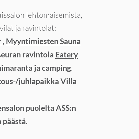
Ruissalon lehtomaisemista,
ilat ja ravintolat:
r
,
Myyntimiesten Sauna
seuran ravintola
Eatery
uimaranta ja camping
.
kous-/juhlapaikka Villa
vensalon puolelta ASS:n
 päästä.