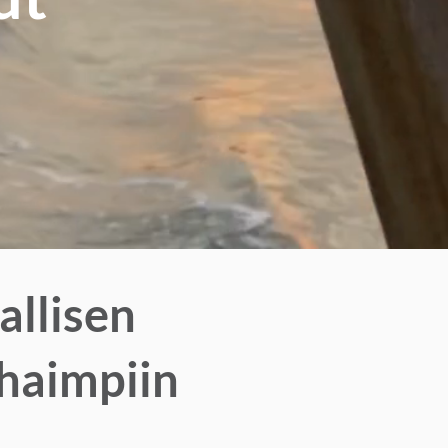
allisen
haimpiin