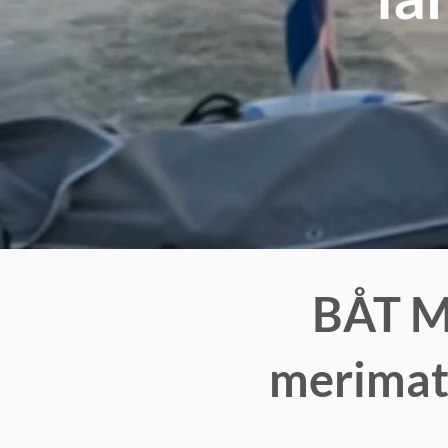
BÅT 
merimat