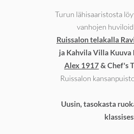
Turun lähisaaristosta löy
vanhojen huviloide
Ruissalon telakalla
Rav
ja Kahvila Villa Kuuva
Alex 1917
& Chef's T
Ruissalon kansanpuist
Uusin, tasokasta ruoka
klassise